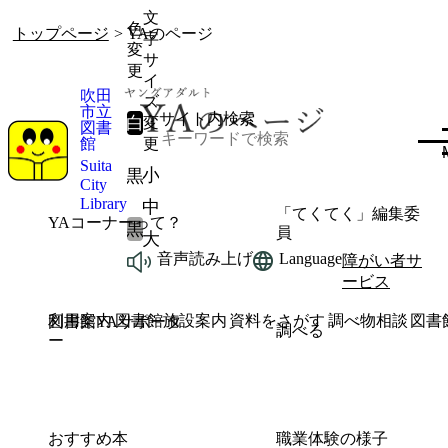
文
色
トップページ
> YAのページ
字
変
サ
更
イ
吹田
ズ
市立
サイト内検索
白
変
図書
館
更
Suita
小
黒
City
Library
中
「てくてく」編集委
YAコーナーって？
黒
員
大
音声読み上げ
Language
障がい者サ
ービス
利用案内
図書館施設案内
資料をさがす
調べ物相談
図書
図書館YAサポータ
調べる
ー
おすすめ本
職業体験の様子