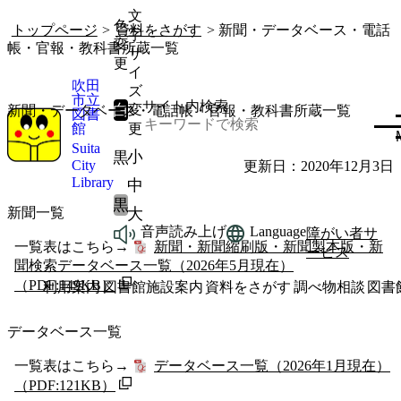
文
色
トップページ
>
資料をさがす
> 新聞・データベース・電話
字
変
帳・官報・教科書所蔵一覧
サ
更
イ
吹田
ズ
市立
サイト内検索
白
変
新聞・データベース・電話帳・官報・教科書所蔵一覧
図書
館
更
Suita
小
黒
City
更新日：2020年12月3日
Library
中
黒
新聞一覧
大
音声読み上げ
Language
障がい者サ
一覧表はこちら→
新聞・新聞縮刷版・新聞製本版・新
ービス
聞検索データベース一覧（2026年5月現在）
（PDF:149KB）
利用案内
図書館施設案内
資料をさがす
調べ物相談
図書
データベース一覧
一覧表はこちら→
データベース一覧（2026年1月現在）
（PDF:121KB）