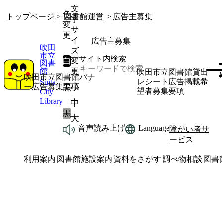
文
色
トップページ
>
図書館運営
> 広告主募集
字
変
サ
更
イ
広告主募集
吹田
ズ
市立
サイト内検索
白
変
図書
館
更
吹田市立図書館貸出
吹田市立図書館バナ
レシート広告掲載希
Suita
小
黒
ー広告募集要項
望者募集要項
City
Library
中
黒
大
音声読み上げ
Language
障がい者サ
ービス
利用案内
図書館施設案内
資料をさがす
調べ物相談
図書