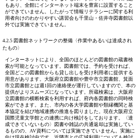
もあり、全館にインターネット端末を豊富に設置すること
ができていません。したがって情報リテラシーに関する利
用者向けのわかりやすい講習会も千里山・佐井寺図書館以
外では実施できていません。
4.2.5 図書館ネットワークの整備〈作業中あるいは達成され
たもの〉
インターネットにより、全国のほとんどの図書館の蔵書検
索が可能となっています。図書館では、予約を受ければ、
全国どこの図書館からも貸し出しを受け利用者に提供する
用意があります。大阪府立図書館や豊中市立図書館、箕面
市立図書館とは週1回の連絡便が運行していますので、本の
提供がよりスムーズになっています。所蔵検索は、大阪府
立図書館の横断検索を利用すれば、府内各図書館の同時検
索ができます。また、市内の各大学図書館や類縁機関と基
本協定を結び地域連携の推進を図りました。現在大阪府立
国際児童文学館との連携に向け検討をしております。〈達
成できていないもの〉図書や雑誌の共通返却は実施してい
るものの、AV資料については実施できていません。実施に
向け現在検討中です。近隣市との広域利用についても検討