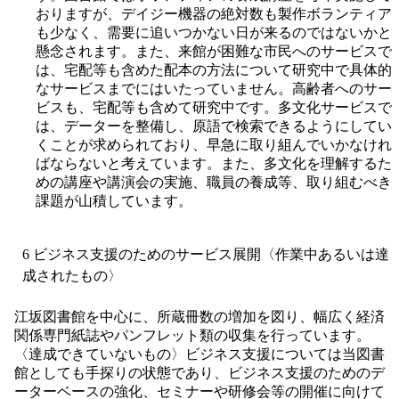
おりますが、デイジー機器の絶対数も製作ボランティア
も少なく、需要に追いつかない日が来るのではないかと
懸念されます。また、来館が困難な市民へのサービスで
は、宅配等も含めた配本の方法について研究中で具体的
なサービスまでにはいたっていません。高齢者へのサー
ビスも、宅配等も含めて研究中です。多文化サービスで
は、データーを整備し、原語で検索できるようにしてい
くことが求められており、早急に取り組んでいかなけれ
ばならないと考えています。また、多文化を理解するた
めの講座や講演会の実施、職員の養成等、取り組むべき
課題が山積しています。
6 ビジネス支援のためのサービス展開〈作業中あるいは達
成されたもの〉
江坂図書館を中心に、所蔵冊数の増加を図り、幅広く経済
関係専門紙誌やパンフレット類の収集を行っています。
〈達成できていないもの〉ビジネス支援については当図書
館としても手探りの状態であり、ビジネス支援のためのデ
ーターベースの強化、セミナーや研修会等の開催に向けて