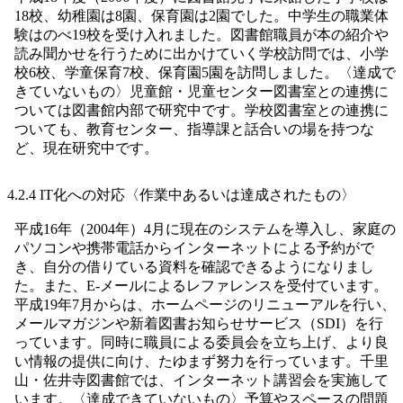
18校、幼稚園は8園、保育園は2園でした。中学生の職業体
験はのべ19校を受け入れました。図書館職員が本の紹介や
読み聞かせを行うために出かけていく学校訪問では、小学
校6校、学童保育7校、保育園5園を訪問しました。〈達成で
きていないもの〉児童館・児童センター図書室との連携に
ついては図書館内部で研究中です。学校図書室との連携に
ついても、教育センター、指導課と話合いの場を持つな
ど、現在研究中です。
4.2.4 IT化への対応〈作業中あるいは達成されたもの〉
平成16年（2004年）4月に現在のシステムを導入し、家庭の
パソコンや携帯電話からインターネットによる予約がで
き、自分の借りている資料を確認できるようになりまし
た。また、E-メールによるレファレンスを受付ています。
平成19年7月からは、ホームページのリニューアルを行い、
メールマガジンや新着図書お知らせサービス（SDI）を行
っています。同時に職員による委員会を立ち上げ、より良
い情報の提供に向け、たゆまず努力を行っています。千里
山・佐井寺図書館では、インターネット講習会を実施して
います。〈達成できていないもの〉予算やスペースの問題