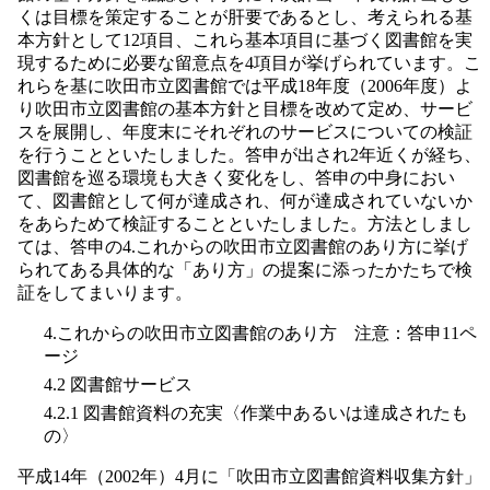
くは目標を策定することが肝要であるとし、考えられる基
本方針として12項目、これら基本項目に基づく図書館を実
現するために必要な留意点を4項目が挙げられています。こ
れらを基に吹田市立図書館では平成18年度（2006年度）よ
り吹田市立図書館の基本方針と目標を改めて定め、サービ
スを展開し、年度末にそれぞれのサービスについての検証
を行うことといたしました。答申が出され2年近くが経ち、
図書館を巡る環境も大きく変化をし、答申の中身におい
て、図書館として何が達成され、何が達成されていないか
をあらためて検証することといたしました。方法としまし
ては、答申の4.これからの吹田市立図書館のあり方に挙げ
られてある具体的な「あり方」の提案に添ったかたちで検
証をしてまいります。
4.これからの吹田市立図書館のあり方 注意：答申11ペ
ージ
4.2 図書館サービス
4.2.1 図書館資料の充実〈作業中あるいは達成されたも
の〉
平成14年（2002年）4月に「吹田市立図書館資料収集方針」