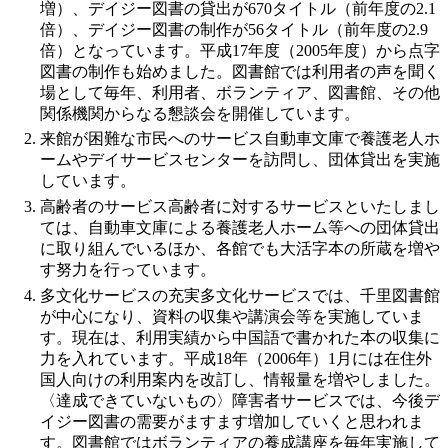
増）、デイジー図書の貸出が670タイトル（前年度の2.1
倍）、デイジー図書の制作が56タイトル（前年度の2.9
倍）となっています。平成17年度（2005年度）から点字
図書の制作も始めました。図書館では利用者の声を聞く
場として毎年、利用者、ボランティア、図書館、その他
関係機関からなる懇談会を開催しています。
来館が困難な市民へのサービス自動車文庫で養護老人ホ
ームやデイサービスセンターを訪問し、団体貸出を実施
しています。
高齢者のサービス高齢者に対するサービスといたしまし
ては、自動車文庫による養護老人ホーム等への団体貸出
に取り組んでいるほか、各館でも大活字本の所蔵を増や
す努力を行っています。
多文化サービスの充実多文化サービスでは、千里図書館
が中心になり、資料の収集や講演会等を実施していま
す。現在は、利用実績から中国語で書かれた本の収集に
力を入れています。平成18年（2006年）1月には在住外
国人向けの利用案内を改訂し、情報量を増やしました。
〈達成できていないもの〉障害者サービスでは、今後デ
イジー図書の需要がますます増加していくと思われま
す。図書館ではボランティアの養成講座を毎年実施して