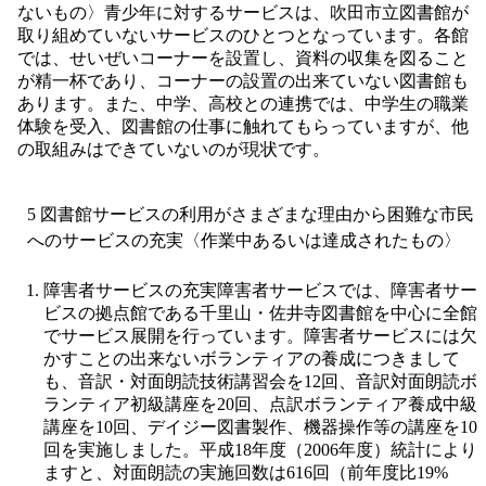
ないもの〉青少年に対するサービスは、吹田市立図書館が
取り組めていないサービスのひとつとなっています。各館
では、せいぜいコーナーを設置し、資料の収集を図ること
が精一杯であり、コーナーの設置の出来ていない図書館も
あります。また、中学、高校との連携では、中学生の職業
体験を受入、図書館の仕事に触れてもらっていますが、他
の取組みはできていないのが現状です。
5 図書館サービスの利用がさまざまな理由から困難な市民
へのサービスの充実〈作業中あるいは達成されたもの〉
障害者サービスの充実障害者サービスでは、障害者サー
ビスの拠点館である千里山・佐井寺図書館を中心に全館
でサービス展開を行っています。障害者サービスには欠
かすことの出来ないボランティアの養成につきまして
も、音訳・対面朗読技術講習会を12回、音訳対面朗読ボ
ランティア初級講座を20回、点訳ボランティア養成中級
講座を10回、デイジー図書製作、機器操作等の講座を10
回を実施しました。平成18年度（2006年度）統計により
ますと、対面朗読の実施回数は616回（前年度比19%