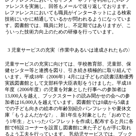
ァレンスを実施し、回答もメールで送り返しております。
レファレンスにおいても職員がインターネットによる検索
技術にいかに精通しているかが問われるようになっていま
す。図書館では、職員に対し、不定期ではありますが、こ
ういった技術力向上のための研修を行っています。
3 児童サービスの充実〈作業中あるいは達成されたもの〉
児童サービスの充実に向けては、学校教育部、児童部、保
健センター等と連携を図り、引き続き積極的に取り組んで
います。平成18年（2006年）4月には子どもの読書活動優秀
実践図書館として文部科学大臣表彰をうけました。平成18
年度（2006年度）の児童を対象とした行事への参加者は
13,000人を越え、ブックスタートの読み聞かせの会への参
加者は16,000人を越えています。図書館では0歳から5歳ま
での子ども向きの絵本の年齢別紹介パンフレットや夏休文
庫「もうよんだかな?」、新1年生を対象とした「おめでと
う1年生」といったパンフレットを作成し配布すると共に各
館で特設コーナーを設置し図書館に来た子どもが手に取れ
るよう工夫を行っています。 乳幼児サービスでは、ブック