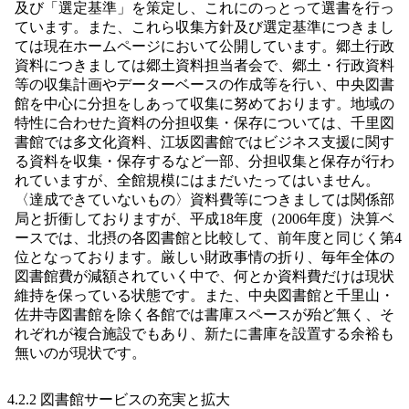
及び「選定基準」を策定し、これにのっとって選書を行っ
ています。また、これら収集方針及び選定基準につきまし
ては現在ホームページにおいて公開しています。郷土行政
資料につきましては郷土資料担当者会で、郷土・行政資料
等の収集計画やデーターベースの作成等を行い、中央図書
館を中心に分担をしあって収集に努めております。地域の
特性に合わせた資料の分担収集・保存については、千里図
書館では多文化資料、江坂図書館ではビジネス支援に関す
る資料を収集・保存するなど一部、分担収集と保存が行わ
れていますが、全館規模にはまだいたってはいません。
〈達成できていないもの〉資料費等につきましては関係部
局と折衝しておりますが、平成18年度（2006年度）決算ベ
ースでは、北摂の各図書館と比較して、前年度と同じく第4
位となっております。厳しい財政事情の折り、毎年全体の
図書館費が減額されていく中で、何とか資料費だけは現状
維持を保っている状態です。また、中央図書館と千里山・
佐井寺図書館を除く各館では書庫スペースが殆ど無く、そ
れぞれが複合施設でもあり、新たに書庫を設置する余裕も
無いのが現状です。
4.2.2 図書館サービスの充実と拡大