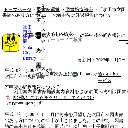
文
色
トップページ
>
図書館運営
>
図書館協議会
> 「吹田市立図
字
変
書館のあり方について」の答申後の経過報告について
サ
更
イ
吹田
ズ
市立
サイト内検索
白
変
「吹田市立図書館のあり方について」の答申後の経過報告に
図書
館
更
ついて
Suita
小
黒
City
Library
中
更新日：2022年11月9日
黒
大
平成19年（2007年）8月
音声読み上げ
Language
障がい者サ
吹田市立中央図書館
ービス
答申後の経過報告について
利用案内
図書館施設案内
資料をさがす
調べ物相談
図書
PDF版はこちらをクリックしてください
（PDF:55.4KB）
平成17年（2005年）11月に将来を展望した吹田市立図書館
のあり方についての答申が出されました。この中で、図書
館の基本方針を確認し、同時に年次計画・中長期計画もし