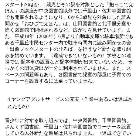
スタートのほか、1歳児とその親を対象とした「抱っこでえ
ほん」の講座が中央図書館以外では千里山・佐井寺図書館
でも開催されるようになり、0から3歳児を対象にした読み
聞かせ「おひざでえほん」は、山田図書館と北千里分室を
除く図書館で開催されるなど、広がりを見せています。ま
た、平成18年（2006年）6月より自動車文庫の駐車場所でも
ある千里丘市民センター内で駐車時間内に読み聞かせの会
「出前ブックスタートのひろば」を行うなど新たな取り組
みを始めています。〈達成できていないもの〉学校との連
携では,配本車の設置など配本体制が出来ていないため、せ
っかくの団体貸出が十分に利用されていません。また、ス
ペースの問題等もあり、各図書館で児童の部屋に子育ての
コーナーを設置するには至っていません。
4 ヤングアダルトサービスの充実〈作業中あるいは達成さ
れたもの〉
青少年に対する取り組みでは、中央図書館、千里図書館、
さんくす図書館、千里山・佐井寺図書館でコーナーを設置
している以外新たな進展は見られません。〈達成できてい