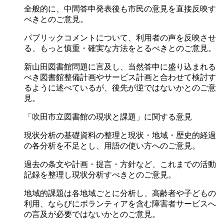
全般的に、中間答申発表後も市民の意見を直接反映す
べきとのご意見。
パブリックコメントについて、利用者の声を反映させ
る、もっと慎重・確実な方法をとるべきとのご意見。
新山田図書館問題に言及し、当然答申に盛り込まれる
べき図書館整備計画やサービス計画と合わせて検討す
るように述べているが、後先が逆ではないかとのご意
見。
「吹田市立図書館の現状と課題」に関する意見
現状分析の基礎資料の整理と現状・地域・歴史的経過
の各分析を不足とし、用語の使い方へのご意見。
過去の条文や計画・提言・方針など、これまでの活動
記録を整理し現状分析すべきとのご意見。
地域的課題は各地域ごとに分析し、高齢者や子どもの
利用、ならびにボランティアを含む障害者サービスへ
の言及が必要ではないかとのご意見。