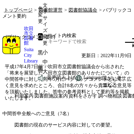
文
色
トップページ
>
図書館運営
>
図書館協議会
> パブリックコ
字
変
メント要約
サ
更
イ
吹田
ズ
市立
サイト内検索
白
変
パブリックコメント要約
図書
館
更
Suita
小
黒
City
更新日：2022年11月9日
Library
中
平成17年4月7日付で吹田市立図書館協議会から出された
黒
大
「将来を展望した吹田市立図書館のありかたについて」の
音声読み上げ
Language
障がい者サ
中間答申に対し、同年5月にパブリックコメントとして、広
ービス
く意見を求めたところ、合計8名の方々から貴重なご意見等
を頂戴いたしました。答申の参考資料として要約等を掲載
利用案内
図書館施設案内
資料をさがす
調べ物相談
図書
いたします。
中間答申全般へのご意見（7名）
図書館の現在のサービス内容に対しての要望。