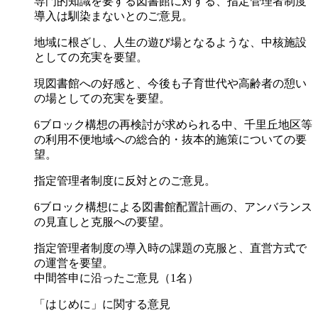
専門的知識を要する図書館に対する、指定管理者制度
導入は馴染まないとのご意見。
地域に根ざし、人生の遊び場となるような、中核施設
としての充実を要望。
現図書館への好感と、今後も子育世代や高齢者の憩い
の場としての充実を要望。
6ブロック構想の再検討が求められる中、千里丘地区等
の利用不便地域への総合的・抜本的施策についての要
望。
指定管理者制度に反対とのご意見。
6ブロック構想による図書館配置計画の、アンバランス
の見直しと克服への要望。
指定管理者制度の導入時の課題の克服と、直営方式で
の運営を要望。
中間答申に沿ったご意見（1名）
「はじめに」に関する意見