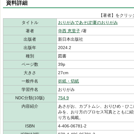
資料詳細
【著者】をクリッ
タイトル
おりがみであそぼ!夏のおりがみ
著者
寺西 恵里子
/著
出版者
新日本出版社
出版年
2024.2
種別
図書
ページ数
39p
大きさ
27cm
一般件名
折紙・切紙
学習件名
おりがみ
NDC分類(10版)
754.9
内容紹介
あさがお、カブトムシ、おりひめ・ひこ
みを、おり方のプロセス写真とともに紹
り方も掲載。
ISBN
4-406-06781-2