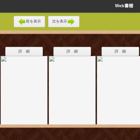
Web書棚
前を表示
次を表示
詳 細
詳 細
詳 細