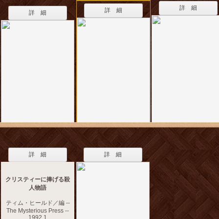
詳 細
詳 細
詳 細
詳 細
詳 細
クリスティーに捧げる殺
人物語
ティム・ヒールド／編 --
The Mysterious Press --
1992.1