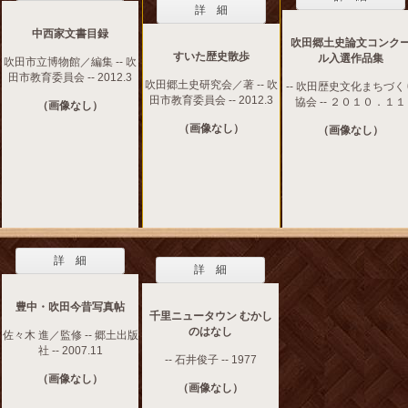
詳 細
中西家文書目録
吹田郷土史論文コンク
すいた歴史散歩
ル入選作品集
吹田市立博物館／編集 -- 吹
田市教育委員会 -- 2012.3
吹田郷土史研究会／著 -- 吹
-- 吹田歴史文化まちづく
田市教育委員会 -- 2012.3
協会 -- ２０１０．１１
（画像なし）
（画像なし）
（画像なし）
詳 細
詳 細
豊中・吹田今昔写真帖
千里ニュータウン むかし
のはなし
佐々木 進／監修 -- 郷土出版
社 -- 2007.11
-- 石井俊子 -- 1977
（画像なし）
（画像なし）