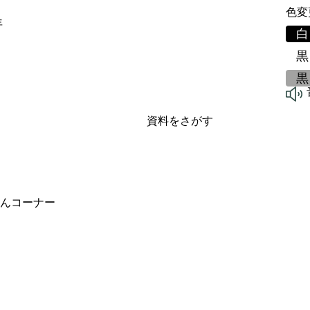
色変
年
白
黒
黒
資料をさがす
んコーナー