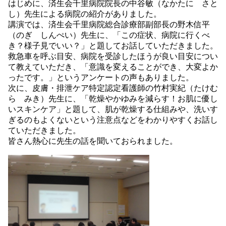
はじめに、済生会千里病院院長の中谷敏（なかたに さと
し）先生による病院の紹介がありました。
講演では、済生会千里病院総合診療部副部長の野木信平
（のぎ しんぺい）先生に、「この症状、病院に行くべ
き？様子見でいい？」と題してお話していただきました。
救急車を呼ぶ目安、病院を受診したほうが良い目安につい
て教えていただき、「意識を変えることができ、大変よか
ったです。」というアンケートの声もありました。
次に、皮膚・排泄ケア特定認定看護師の竹村実紀（たけむ
ら みき）先生に、「乾燥やかゆみを減らす！お肌に優し
いスキンケア」と題して、肌が乾燥する仕組みや、洗いす
ぎるのもよくないという注意点などをわかりやすくお話し
ていただきました。
皆さん熱心に先生の話を聞いておられました。