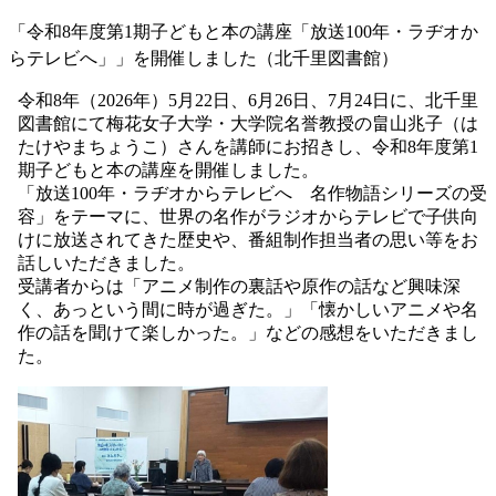
「令和8年度第1期子どもと本の講座「放送100年・ラヂオか
らテレビへ」」を開催しました（北千里図書館）
令和8年（2026年）5月22日、6月26日、7月24日に、北千里
図書館にて梅花女子大学・大学院名誉教授の畠山兆子（は
たけやまちょうこ）さんを講師にお招きし、令和8年度第1
期子どもと本の講座を開催しました。
「放送100年・ラヂオからテレビへ 名作物語シリーズの受
容」をテーマに、世界の名作がラジオからテレビで子供向
けに放送されてきた歴史や、番組制作担当者の思い等をお
話しいただきました。
受講者からは「アニメ制作の裏話や原作の話など興味深
く、あっという間に時が過ぎた。」「懐かしいアニメや名
作の話を聞けて楽しかった。」などの感想をいただきまし
た。