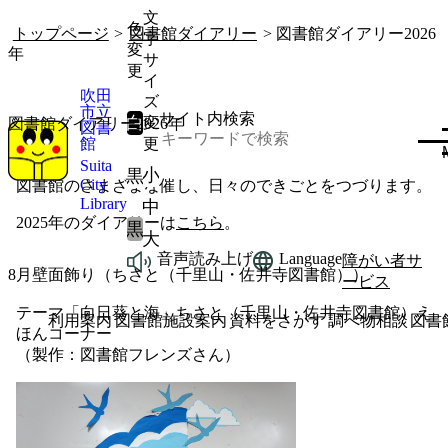
文
色
トップページ
>
図書館ダイアリー
> 図書館ダイアリー2026
字
変
年
サ
更
イ
吹田
ズ
市立
サイト内検索
白
変
図書館ダイアリー2026年
図書
館
更
Suita
小
黒
City
図書館のさまざまな催し、日々のできごとをつづります。
Library
中
2025年のダイアリーは
こちら
。
黒
大
音声読み上げ
Language
障がい者サ
8月壁面飾り（ちさと（千里山・佐井寺図書館））
ービス
テーマ「向日葵と海」ちさと（千里山・佐井寺図書館）え
利用案内
図書館施設案内
資料をさがす
調べ物相談
図書
ほんコーナー
（製作：図書館フレンズさん）