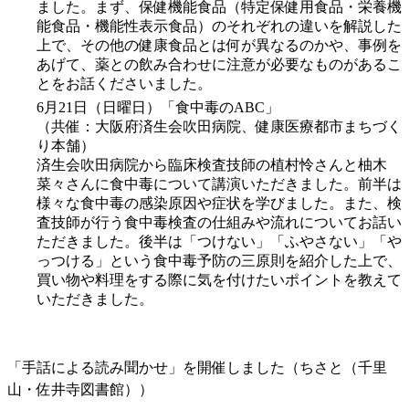
7月壁面飾り（千里図書館）
テーマ「七夕と花火など夏らしいもの」千里図書館えほん
コーナー
（製作：図書館フレンズさん）