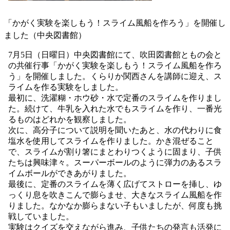
「かがく実験を楽しもう！スライム風船を作ろう」を開催し
ました（中央図書館）
7月5日（日曜日）中央図書館にて、吹田図書館ともの会と
の共催行事「かがく実験を楽しもう！スライム風船を作ろ
う」を開催しました。くらりか関西さんを講師に迎え、ス
ライムを作る実験をしました。
最初に、洗濯糊・ホウ砂・水で定番のスライムを作りまし
た。続けて、牛乳を入れた水でもスライムを作り、一番光
るものはどれかを観察しました。
次に、高分子について説明を聞いたあと、水の代わりに食
塩水を使用してスライムを作りました。かき混ぜること
で、スライムが割り箸にまとわりつくように固まり、子供
たちは興味津々。スーパーボールのように弾力のあるスラ
イムボールができあがりました。
最後に、定番のスライムを薄く広げてストローを挿し、ゆ
っくり息を吹きこんで膨らませ、大きなスライム風船を作
りました。なかなか膨らまない子もいましたが、何度も挑
戦していました。
実験はクイズを交えながら進み、子供たちの発言も活発に